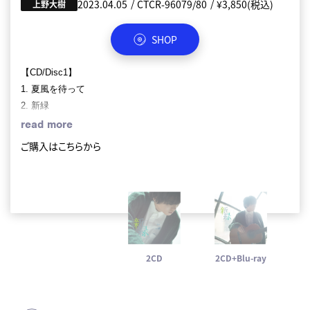
2023.04.05
2023.04.05
CTCR-96079/80
CTCR-96077/8
¥4,950(税込)
¥3,850(税込)
上野大樹
上野大樹
SHOP
SHOP
【CD/Disc1】
【CD/Disc1】
1. 夏風を待って
1. 夏風を待って
2. 新緑
2. 新緑
3. ランタナ
3. ランタナ
read more
read more
4. 予感
4. 予感
ご購入はこちらから
ご購入はこちらから
5. 遠い国
5. 遠い国
6. ざわめき
6. ざわめき
【CD/Disc2】
【CD/Disc2】
1. ラブソング
1. ラブソング
2. て
2. て
3. おぼせ
3. おぼせ
2CD
2CD+Blu-ray
4. 波に木
4. 波に木
5. NAVY
5. NAVY
6. 面影
6. 面影
7. 東京