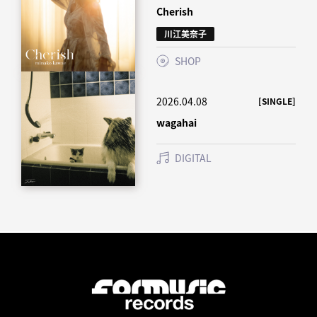
Cherish
川江美奈子
SHOP
2026.04.08
[SINGLE]
wagahai
DIGITAL