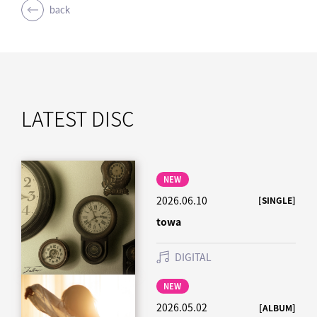
back
7. 東京
8. 愛のまま
8. 愛のまま
【Blu-ray】
1. 「新緑」 Music Video
2. 「ざわめき」 Music Video
3. 「Behind the Scenes」
LATEST DISC
NEW
2026.06.10
[SINGLE]
towa
DIGITAL
NEW
2026.05.02
[ALBUM]