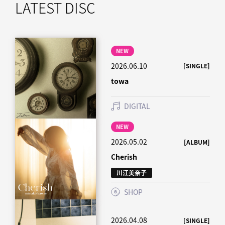
LATEST DISC
NEW
2026.06.10
[SINGLE]
towa
DIGITAL
NEW
2026.05.02
[ALBUM]
Cherish
川江美奈子
SHOP
2026.04.08
[SINGLE]