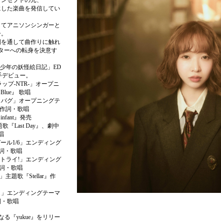
コンセプトの元、
にした楽曲を発信してい
してアニソンシンガーと
ー。
詞を通して曲作りに触れ
ターへの転身を決意す
郎少年の妖怪絵日記」ED
歌手デビュー。
ップ-NTR-」オープニ
Blue』 歌唱
スバグ」オープニングテ
er』作詞・歌唱
fant』発売
Last Day』、劇中
唱
ール1/6」エンディング
詞・歌唱
トライ!」エンディング
作詞・歌唱
主題歌『Stellar』作
も」エンディングテーマ
詞・歌唱
なる『yukue』をリリー