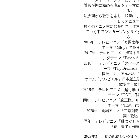
ストーリーテラーという
誰もが胸に秘める痛みをテーマ
る。
幼少期から歌手を志し、17歳に
してデビュ
数々のアニメ主題歌を担当、作
ていく中でシンガーソングライ
る。
2016年 テレビアニメ「奇異太
テーマ『Misty』で
2017年 テレビアニメ「捏造トラ
ングテーマ『Blue bud 
2018年 テレビアニメ「スペー
ーマ『Tiny Dream
同年 ミニアルバム『in
ゲーム「アルピエル」日本版主題歌『
歌訳詞・歌
2019年 テレビアニメ「超可動ガ
テーマ『ONE』作
同年 テレビアニメ「魔王様、リ
テーマ『NEW』
2020年 劇場アニメ「巨蟲列島」
詞・歌唱
同年 テレビアニメ「継つぐも
『春、奏で』作
2023年3月 初の配信シングルと